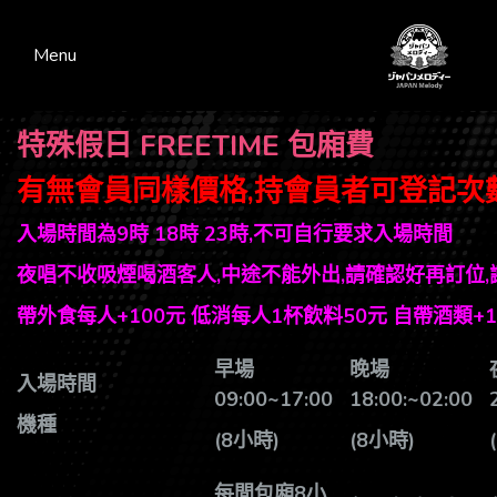
Menu
特殊假日 FREETIME 包廂費
有無會員同樣價格,持會員者可登記次
入場時間為9時 18時 23時,不可自行要求入場時間
夜唱不收吸煙喝酒客人,中途不能外出,請確認好再訂位,
帶外食每人+100元 低消每人1杯飲料50元 自帶酒類+1
早場
晚場
入場時間
09:00~17:00
18:00:~02:00
機種
(8
小時)
(8
小時)
每間包廂8小