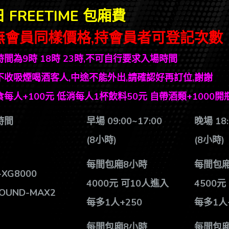
 FREETIME 包廂費
無會員同樣價格,持會員者可登記次數
間為9時 18時 23時,不可自行要求入場時間
不收吸煙喝酒客人,中途不能外出,請確認好再訂位,謝謝
每人+100元 低消每人1杯飲料50元 自帶酒類+1000開
時間
早場 09:00~17:00
晚場 18:
(8
小時)
(8
小時)
每間包廂8小時
每間包廂
-XG8000
4000元 可10人進入
4500
元
SOUND-MAX2
每多1人+250
每多1人
每間包廂8小時
每間包廂